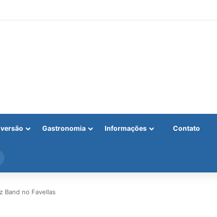
iversão
Gastronomia
Informações
Contato
Procurar
por
z Band no Favellas