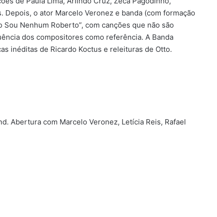
ões de Paula Lima, Arlindo Cruz, Zeca Pagodinho,
is. Depois, o ator Marcelo Veronez e banda (com formação
Não Sou Nenhum Roberto”, com canções que não são
uência dos compositores como referência. A Banda
s inéditas de Ricardo Koctus e releituras de Otto.
and. Abertura com
Marcelo Veronez, Letícia Reis, Rafael