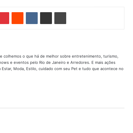
Pinterest
Reddit
VK
Compartilhar via e-mail
Imprimir
nde colhemos o que há de melhor sobre entretenimento, turismo,
shows e eventos pelo Rio de Janeiro e Arredores. E mais ações
em Estar, Moda, Estilo, cuidado com seu Pet e tudo que acontece no