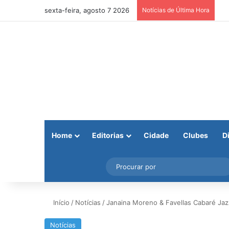
sexta-feira, agosto 7 2026
Notícias de Última Hora
Home
Editorias
Cidade
Clubes
D
Facebook
X
Instagram
Barra Lateral
Início
/
Notícias
/
Janaina Moreno & Favellas Cabaré Jaz
Notícias