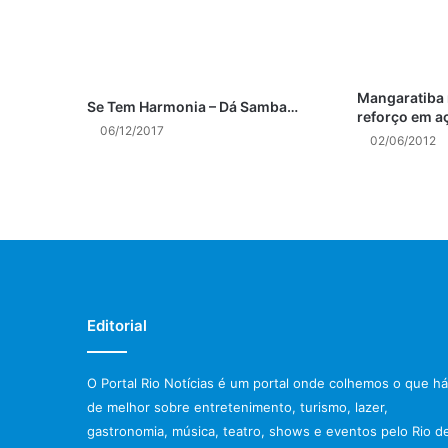
Mangaratiba 
Se Tem Harmonia – Dá Samba…
reforço em a
06/12/2017
02/06/2012
Editorial
O Portal Rio Notícias é um portal onde colhemos o que há
de melhor sobre entretenimento, turismo, lazer,
gastronomia, música, teatro, shows e eventos pelo Rio d