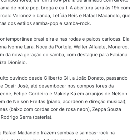
hama de noite pop, brega e cult. A abertura será às 19h com
arcelo Veronez e banda, Letícia Reis e Rafael Madanelo, que
icas dos estilos samba-pop e samba-rock.
ntemporânea brasileira e nas rodas e palcos cariocas. Ela
a Ivonne Lara, Noca da Portela, Walter Alfaiate, Monarco,
lém da nova geração do samba, com destaque para Fabiana
za Dionísio.
uito ouvindo desde Gilberto Gil, a João Donato, passando
 e Odair José, até desembocar nos compositores da
ileone, Felipe Cordeiro e Makely Ká em arranjos de Nelson
ém de Nelson Freitas (piano, acordeon e direção musical),
es (baixo com cordas cor de rosa neon), Zeppa Souza
 Rodrigo Serra (bateria).
is e Rafael Madanelo trazem sambas e sambas-rock na