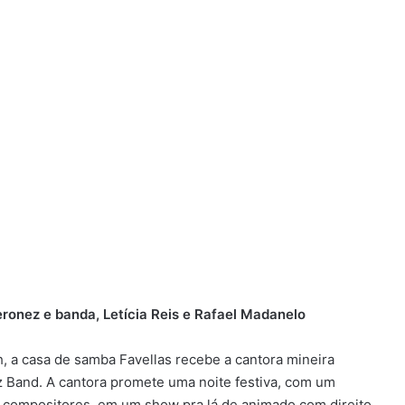
ronez e banda, Letícia Reis e Rafael Madanelo
h, a casa de samba Favellas recebe a cantora mineira
 Band. A cantora promete uma noite festiva, com um
us compositores, em um show pra lá de animado com direito