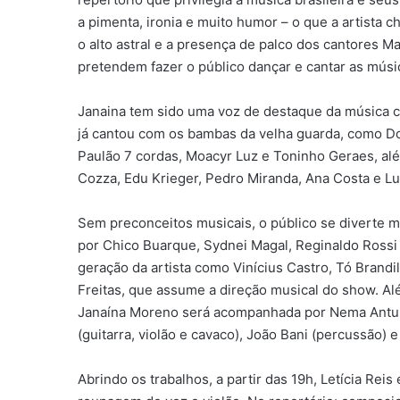
a pimenta, ironia e muito humor – o que a artista c
o alto astral e a presença de palco dos cantores M
pretendem fazer o público dançar e cantar as mús
Janaina tem sido uma voz de destaque da música co
já cantou com os bambas da velha guarda, como Don
Paulão 7 cordas, Moacyr Luz e Toninho Geraes, a
Cozza, Edu Krieger, Pedro Miranda, Ana Costa e Luí
Sem preconceitos musicais, o público se diverte m
por Chico Buarque, Sydnei Magal, Reginaldo Rossi
geração da artista como Vinícius Castro, Tó Brand
Freitas, que assume a direção musical do show. Al
Janaína Moreno será acompanhada por Nema Antun
(guitarra, violão e cavaco), João Bani (percussão) e
Abrindo os trabalhos, a partir das 19h, Letícia Re