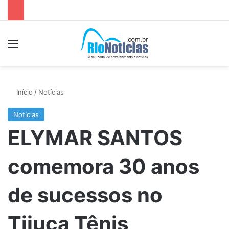
Menu
P
Início
/
Notícias
Notícias
ELYMAR SANTOS
comemora 30 anos
de sucessos no
Tijuca Tênis