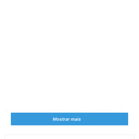
Ele tem uma legião de fãs e vai comemorar 30 anos de
carreira e de sucessos, sábado, dia 20 de agosto, no Tijuca
Mostrar mais
Tênis Clube
Elymar Santos iniciou a carreira alugando o extinto