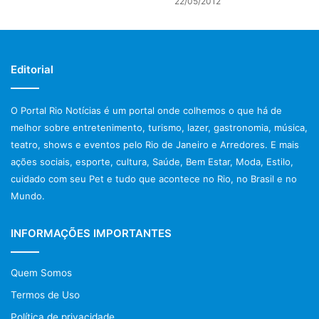
22/05/2012
Viola como cliente. A Praça 2, uma espécie de Saara em
Vigário Geral, com variedade de produtos e preços
camaradas, é ideal para pechinchar e fazer boas compras.
Para quem curte um agito, a dica é o baile Charme do
Editorial
Viaduto de Madureira, que reúne mais de duas mil pessoas
no subúrbio. Há ainda indicações de gostosuras
O Portal Rio Notícias é um portal onde colhemos o que há de
imperdíveis, como a Costela no bafo, do bar Cachambeer.
melhor sobre entretenimento, turismo, lazer, gastronomia, música,
teatro, shows e eventos pelo Rio de Janeiro e Arredores. E mais
Eclético como a capital que lhe serve de inspiração, o
ações sociais, esporte, cultura, Saúde, Bem Estar, Moda, Estilo,
Almanaque Carioquice une em texto e imagens a beleza
cuidado com seu Pet e tudo que acontece no Rio, no Brasil e no
deliciosamente original que ferve nesse caldeirão
Mundo.
chamado Rio. Mais que uma publicação, é um convite para
celebrar a cidade.
INFORMAÇÕES IMPORTANTES
Quem Somos
Serviço:
Termos de Uso
Almanaque Carioquice 2019
Política de privacidade