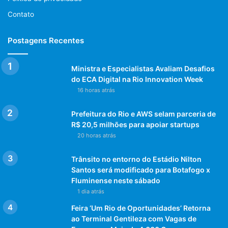
Editado por Insight Comunicação
Contato
180 páginas
Disponível em
www.almanaquecarioquice.com.br
a partir
Postagens Recentes
do dia 5 de dezembro.
Versões impressa e audiolivro
Informações para imprensa:
Ministra e Especialistas Avaliam Desafios
do ECA Digital na Rio Innovation Week
Insight Comunicação (21) 2509-5399
16 horas atrás
Post Views:
967
Prefeitura do Rio e AWS selam parceria de
R$ 20,5 milhões para apoiar startups
20 horas atrás
Trânsito no entorno do Estádio Nilton
Santos será modificado para Botafogo x
Fluminense neste sábado
1 dia atrás
Feira ‘Um Rio de Oportunidades’ Retorna
ao Terminal Gentileza com Vagas de