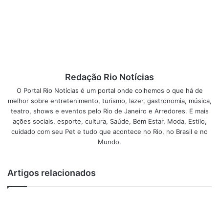
surpreendente
A Insight, junto com Instituto Cravo Albin (ICCA),
lançam mais uma edição do Almanaque Carioquice, que
poderá ser acessado gratuitamente a partir do dia 5 de
dezembro.
Redação Rio Notícias
O Rio de Janeiro continua lindo. E irresistível. O mapa da
O Portal Rio Notícias é um portal onde colhemos o que há de
mina, para ser descoberto na mais carioca das estações, o
melhor sobre entretenimento, turismo, lazer, gastronomia, música,
teatro, shows e eventos pelo Rio de Janeiro e Arredores. E mais
Verão, é apresentado no Almanaque Carioquice 2019. A
ações sociais, esporte, cultura, Saúde, Bem Estar, Moda, Estilo,
singularidade do, digamos, “Espírito Carioca”, é
cuidado com seu Pet e tudo que acontece no Rio, no Brasil e no
desdobrada nas mais diversas facetas: gastronomia,
Mundo.
arquitetura, vistas, passeios, festas e compras, entre
outras.
Artigos relacionados
Editado pela
Insight Comunicação para o Instituto
Cultural Cravo Albin (ICCA), o Almanaque Carioquice
2019
sintetiza a pluralidade cultural e histórica do Rio de