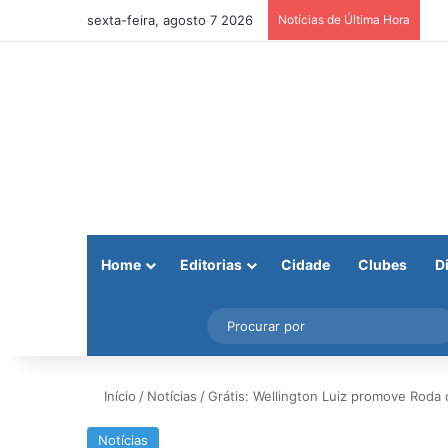
sexta-feira, agosto 7 2026
Notícias de Última Hora
Home
Editorias
Cidade
Clubes
D
Facebook
X
Instagram
Barra Lateral
Início
/
Notícias
/
Grátis: Wellington Luiz promove Roda 
Notícias