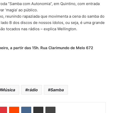
 a roda “Samba com Autonomia”, em Quintino, com entrada
var ‘magia’ ao público.
no, reunindo rapaziada que movimenta a cena do samba do
ado B dos discos de nossos ídolos, ou seja, é uma grande
ão tocados nas rádios – explica Wellington.
iro, a partir das 15h. Rua Clarimundo de Melo 672
Música
rádio
Samba
Pinterest
Reddit
VK
Compartilhar via e-mail
Imprimir