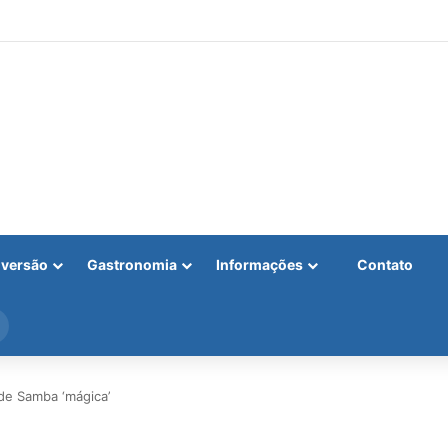
iversão
Gastronomia
Informações
Contato
Procurar
por
de Samba ‘mágica’