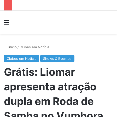
Menu
P
Início
/
Clubes em Notícia
Clubes em Notícia
Shows & Eventos
Grátis: Liomar
apresenta atração
dupla em Roda de
Samba no Vumbora