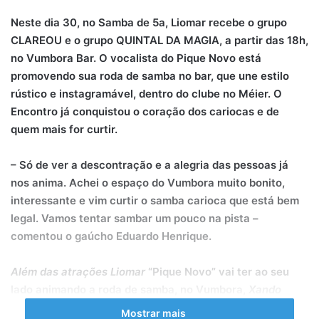
Neste dia 30, no Samba de 5a, Liomar recebe o grupo
CLAREOU e o grupo QUINTAL DA MAGIA, a partir das 18h,
no Vumbora Bar. O vocalista do Pique Novo está
promovendo sua roda de samba no bar, que une estilo
rústico e instagramável, dentro do clube no Méier. O
Encontro já conquistou o coração dos cariocas e de
quem mais for curtir.
– Só de ver a descontração e a alegria das pessoas já
nos anima. Achei o espaço do Vumbora muito bonito,
interessante e vim curtir o samba carioca que está bem
legal. Vamos tentar sambar um pouco na pista –
comentou o gaúcho Eduardo Henrique.
Além das atrações Liomar
“Pique Novo” vai ter ao seu
lado animando a roda de samba, no Vumbora,
Xando
Black
,
Bruno Surpresa
e
Chacal do Sax
, com entrada
Mostrar mais