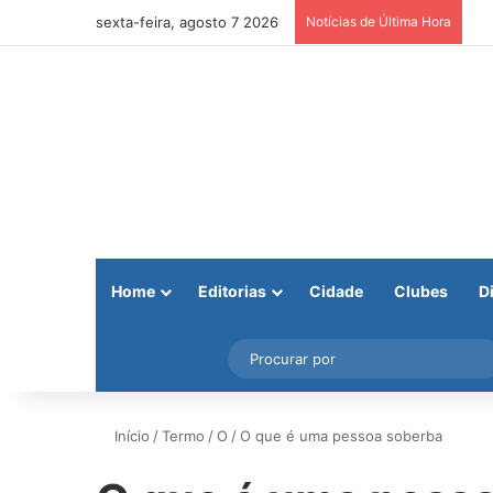
sexta-feira, agosto 7 2026
Notícias de Última Hora
Home
Editorias
Cidade
Clubes
D
Facebook
X
Instagram
Barra Lateral
Início
/
Termo
/
O
/
O que é uma pessoa soberba