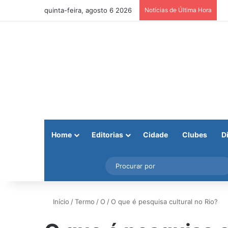
quinta-feira, agosto 6 2026
Notícias de Última Hora
Home
Editorias
Cidade
Clubes
D
Facebook
X
Instagram
Barra Lateral
Início
/
Termo
/
O
/
O que é pesquisa cultural no Rio?