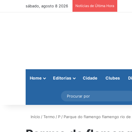
sábado, agosto 8 2026
Notícias de Última Hora
Home
Editorias
Cidade
Clubes
D
Facebook
X
Instagram
Barra Lateral
Início
/
Termo
/
P
/
Parque do flamengo flamengo rio de j