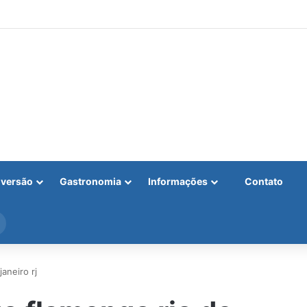
iversão
Gastronomia
Informações
Contato
Procurar
por
aneiro rj