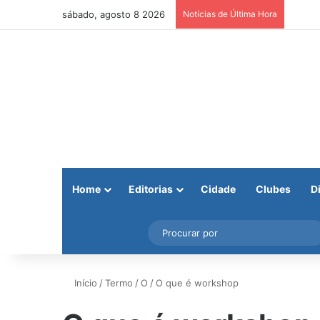
sábado, agosto 8 2026
Notícias de Última Hora
Home
Editorias
Cidade
Clubes
D
Facebook
X
Instagram
Barra Lateral
Início
/
Termo
/
O
/
O que é workshop