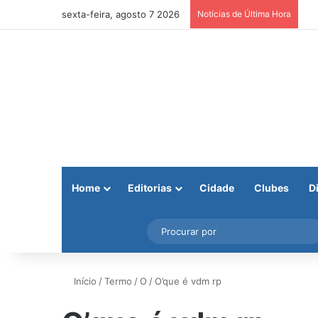
sexta-feira, agosto 7 2026
Notícias de Última Hora
Home
Editorias
Cidade
Clubes
D
Facebook
X
Instagram
Barra Lateral
Início
/
Termo
/
O
/
O’que é vdm rp