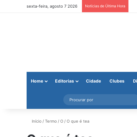
sexta-feira, agosto 7 2026
Notícias de Última Hora
Home
Editorias
Cidade
Clubes
D
Facebook
X
Instagram
Barra Lateral
Início
/
Termo
/
O
/
O que é tea