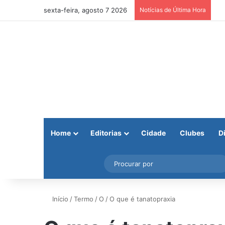
sexta-feira, agosto 7 2026
Notícias de Última Hora
Home
Editorias
Cidade
Clubes
D
Facebook
X
Instagram
Barra Lateral
Início
/
Termo
/
O
/
O que é tanatopraxia