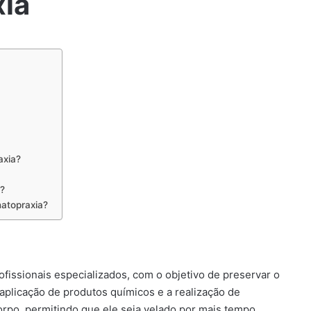
xia
axia?
a?
natopraxia?
fissionais especializados, com o objetivo de preservar o
aplicação de produtos químicos e a realização de
rpo, permitindo que ele seja velado por mais tempo.