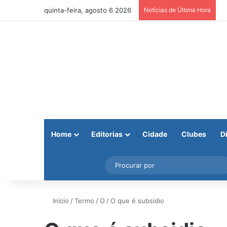
quinta-feira, agosto 6 2026
Notícias de Última Hora
Home
Editorias
Cidade
Clubes
D
Facebook
X
Instagram
Barra Lateral
Início
/
Termo
/
O
/
O que é subsidio