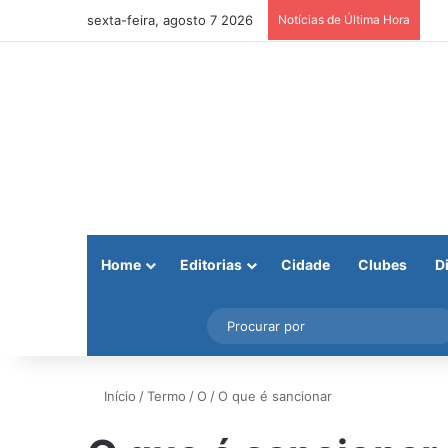
sexta-feira, agosto 7 2026
Notícias de Última Hora
Home
Editorias
Cidade
Clubes
D
Facebook
X
Instagram
Barra Lateral
Início
/
Termo
/
O
/
O que é sancionar