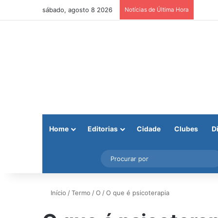
sábado, agosto 8 2026
Notícias de Última Hora
Home
Editorias
Cidade
Clubes
D
Facebook
X
Instagram
Barra Lateral
Início
/
Termo
/
O
/
O que é psicoterapia