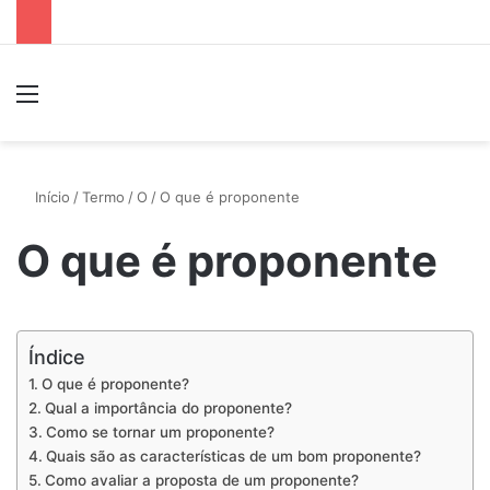
Menu
P
Início
/
Termo
/
O
/
O que é proponente
O que é proponente
Índice
O que é proponente?
Qual a importância do proponente?
Como se tornar um proponente?
Quais são as características de um bom proponente?
Como avaliar a proposta de um proponente?