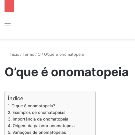
Menu
P
Início
/
Termo
/
O
/
O’que é onomatopeia
O’que é onomatopeia
Índice
O que é onomatopeia?
Exemplos de onomatopeias
Importância da onomatopeia
Origem da palavra onomatopeia
Variações de onomatopeias