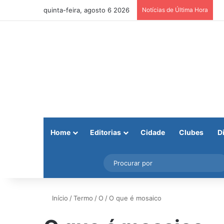
quinta-feira, agosto 6 2026
Notícias de Última Hora
Home
Editorias
Cidade
Clubes
D
Facebook
X
Instagram
Barra Lateral
Início
/
Termo
/
O
/
O que é mosaico