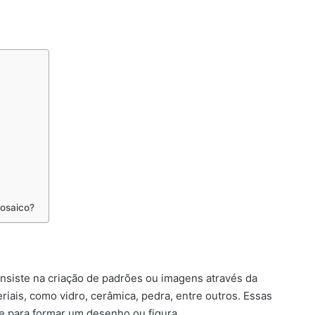
mosaico?
nsiste na criação de padrões ou imagens através da
ais, como vidro, cerâmica, pedra, entre outros. Essas
e para formar um desenho ou figura.