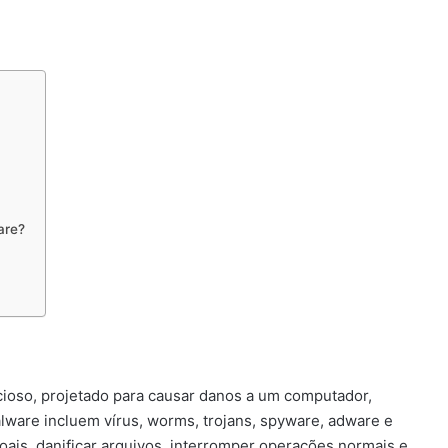
are?
cioso, projetado para causar danos a um computador,
alware incluem vírus, worms, trojans, spyware, adware e
is, danificar arquivos, interromper operações normais e