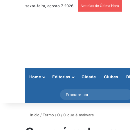
sexta-feira, agosto 7 2026
Notícias de Última Hora
Home
Editorias
Cidade
Clubes
D
Facebook
X
Instagram
Barra Lateral
Início
/
Termo
/
O
/
O que é malware