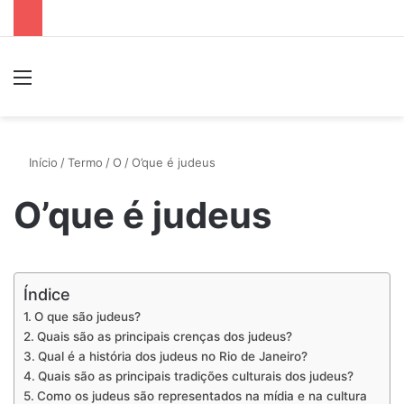
Menu
P
Início
/
Termo
/
O
/
O’que é judeus
O’que é judeus
Índice
O que são judeus?
Quais são as principais crenças dos judeus?
Qual é a história dos judeus no Rio de Janeiro?
Quais são as principais tradições culturais dos judeus?
Como os judeus são representados na mídia e na cultura