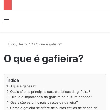
Menu
P
Início
/
Termo
/
O
/
O que é gafieira?
O que é gafieira?
Índice
O que é gafieira?
Quais são as principais características da gafieira?
Qual é a importância da gafieira na cultura carioca?
Quais são os principais passos da gafieira?
Como a gafieira se difere de outros estilos de dança de