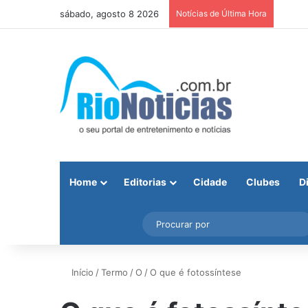
sábado, agosto 8 2026
Notícias de Última Hora
Home
Editorias
Cidade
Clubes
D
Facebook
X
Instagram
Barra Lateral
Início
/
Termo
/
O
/
O que é fotossíntese