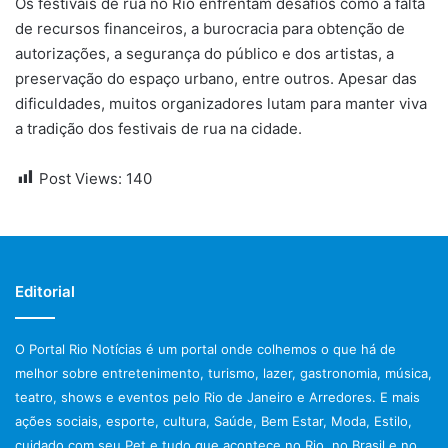
Os festivais de rua no Rio enfrentam desafios como a falta
de recursos financeiros, a burocracia para obtenção de
autorizações, a segurança do público e dos artistas, a
preservação do espaço urbano, entre outros. Apesar das
dificuldades, muitos organizadores lutam para manter viva
a tradição dos festivais de rua na cidade.
Post Views:
140
Editorial
O Portal Rio Notícias é um portal onde colhemos o que há de
melhor sobre entretenimento, turismo, lazer, gastronomia, música,
teatro, shows e eventos pelo Rio de Janeiro e Arredores. E mais
ações sociais, esporte, cultura, Saúde, Bem Estar, Moda, Estilo,
cuidado com seu Pet e tudo que acontece no Rio, no Brasil e no