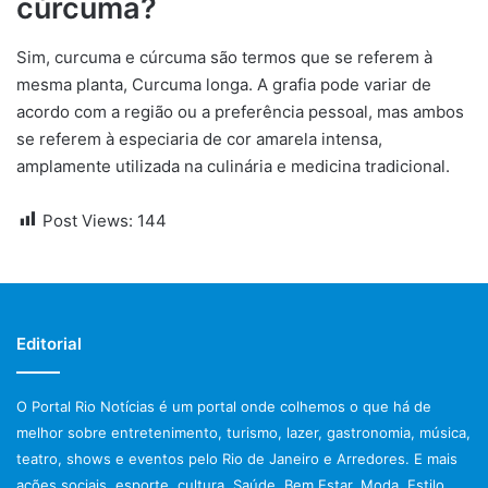
cúrcuma?
Sim, curcuma e cúrcuma são termos que se referem à
mesma planta, Curcuma longa. A grafia pode variar de
acordo com a região ou a preferência pessoal, mas ambos
se referem à especiaria de cor amarela intensa,
amplamente utilizada na culinária e medicina tradicional.
Post Views:
144
Editorial
O Portal Rio Notícias é um portal onde colhemos o que há de
melhor sobre entretenimento, turismo, lazer, gastronomia, música,
teatro, shows e eventos pelo Rio de Janeiro e Arredores. E mais
ações sociais, esporte, cultura, Saúde, Bem Estar, Moda, Estilo,