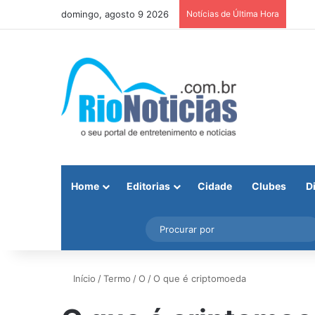
domingo, agosto 9 2026
Notícias de Última Hora
Home
Editorias
Cidade
Clubes
D
Facebook
X
Instagram
Barra Lateral
Início
/
Termo
/
O
/
O que é criptomoeda