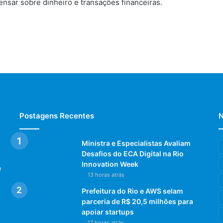
ensar sobre dinheiro e transações financeiras.
Postagens Recentes
N
Ministra e Especialistas Avaliam
Desafios do ECA Digital na Rio
Innovation Week
e
13 horas atrás
Prefeitura do Rio e AWS selam
parceria de R$ 20,5 milhões para
apoiar startups
17 horas atrás