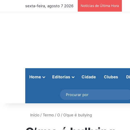
sexta-feira, agosto 7 2026
Notícias de Última Hora
Home
Editorias
Cidade
Clubes
D
Facebook
X
Instagram
Barra Lateral
Início
/
Termo
/
O
/
O’que é bullying