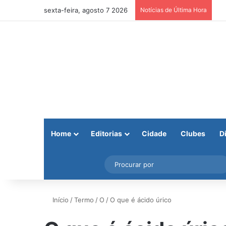
sexta-feira, agosto 7 2026
Notícias de Última Hora
Home
Editorias
Cidade
Clubes
D
Facebook
X
Instagram
Barra Lateral
Início
/
Termo
/
O
/
O que é ácido úrico