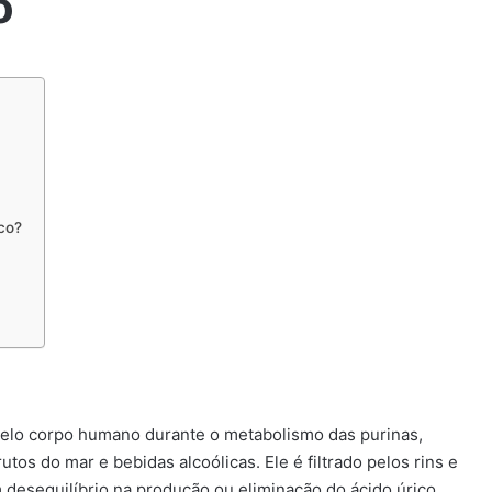
o
co?
 pelo corpo humano durante o metabolismo das purinas,
os do mar e bebidas alcoólicas. Ele é filtrado pelos rins e
 desequilíbrio na produção ou eliminação do ácido úrico,