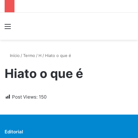
Menu
P
Início
/
Termo
/
H
/
Hiato o que é
Hiato o que é
Post Views:
150
Editorial