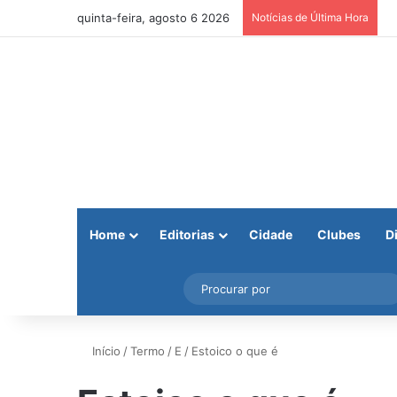
quinta-feira, agosto 6 2026
Notícias de Última Hora
Home
Editorias
Cidade
Clubes
D
Facebook
X
Instagram
Barra Lateral
Início
/
Termo
/
E
/
Estoico o que é