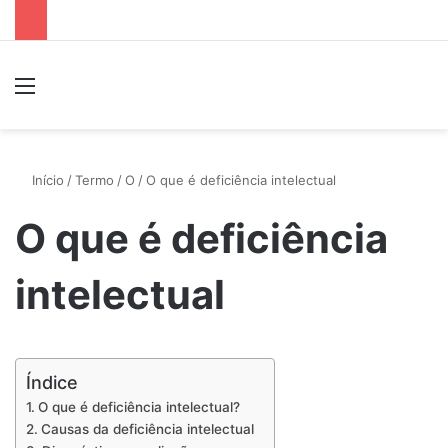
Menu
P
Início
/
Termo
/
O
/
O que é deficiência intelectual
O que é deficiência
intelectual
Índice
O que é deficiência intelectual?
Causas da deficiência intelectual