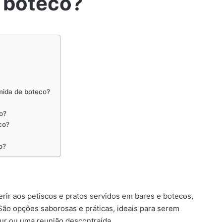
 boteco?
mida de boteco?
o?
co?
o?
erir aos petiscos e pratos servidos em bares e botecos,
ão opções saborosas e práticas, ideais para serem
ur ou uma reunião descontraída.