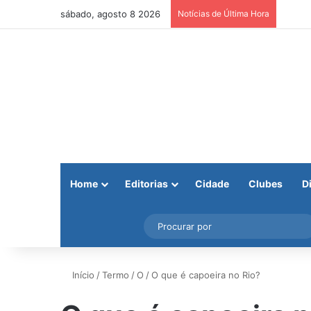
sábado, agosto 8 2026
Notícias de Última Hora
Home
Editorias
Cidade
Clubes
D
Facebook
X
Instagram
Barra Lateral
Início
/
Termo
/
O
/
O que é capoeira no Rio?