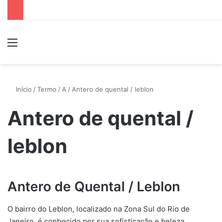
Menu
P
Início
/
Termo
/
A
/
Antero de quental / leblon
Antero de quental /
leblon
Antero de Quental / Leblon
O bairro do Leblon, localizado na Zona Sul do Rio de
Janeiro, é conhecido por sua sofisticação e beleza.