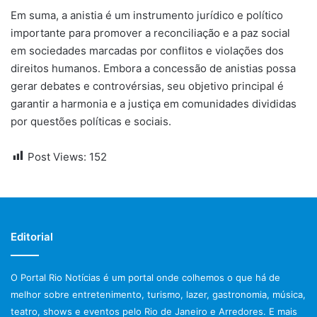
Em suma, a anistia é um instrumento jurídico e político
importante para promover a reconciliação e a paz social
em sociedades marcadas por conflitos e violações dos
direitos humanos. Embora a concessão de anistias possa
gerar debates e controvérsias, seu objetivo principal é
garantir a harmonia e a justiça em comunidades divididas
por questões políticas e sociais.
Post Views:
152
Editorial
O Portal Rio Notícias é um portal onde colhemos o que há de
melhor sobre entretenimento, turismo, lazer, gastronomia, música,
teatro, shows e eventos pelo Rio de Janeiro e Arredores. E mais