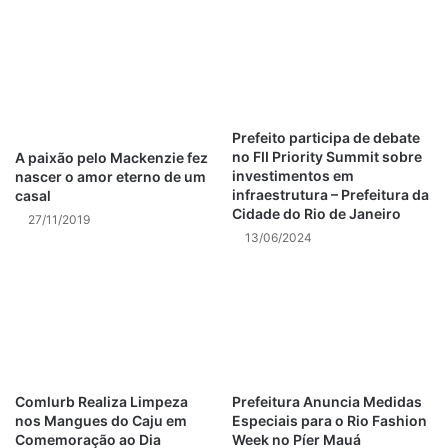
conscientização e o engajamento da população são
fundamentais para garantir um ambiente mais limpo e
seguro para todos.
Post Views:
32
Prefeito participa de debate
no FII Priority Summit sobre
A paixão pelo Mackenzie fez
investimentos em
nascer o amor eterno de um
deslizamentos rio de janeiro
infraestrutura – Prefeitura da
casal
Cidade do Rio de Janeiro
27/11/2019
Eventos no Rio de Janeiro
13/06/2024
notícias rio de janeiro hoje
polícia rio de janeiro
Prefeitura do Rio de Janeiro
previsão do tempo rio de janeiro
Comlurb Realiza Limpeza
Prefeitura Anuncia Medidas
nos Mangues do Caju em
Especiais para o Rio Fashion
Comemoração ao Dia
Week no Píer Mauá
protestos rio de janeiro hoje