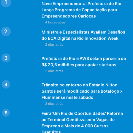
Inscrições:
Nave Empreendedora: Prefeitura do Rio
http://www.greennationfest.com.br/pt/mostra_detalhe/8/M
Lança Programa de Capacitação para
Empreendedores Cariocas
ostra-de-Longas
4 horas atrás
Post Views:
1.148
Ministra e Especialistas Avaliam Desafios
do ECA Digital na Rio Innovation Week
2 dias atrás
Prefeitura do Rio e AWS selam parceria de
R$ 20,5 milhões para apoiar startups
2 dias atrás
Trânsito no entorno do Estádio Nilton
Santos será modificado para Botafogo x
Fluminense neste sábado
2 dias atrás
Feira ‘Um Rio de Oportunidades’ Retorna
ao Terminal Gentileza com Vagas de
Emprego e Mais de 4.000 Cursos
Gratuitos