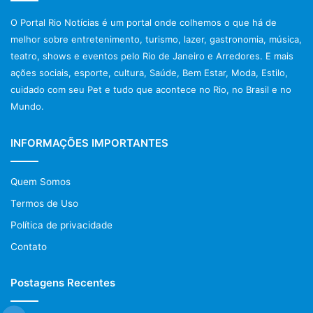
04 de junho, segunda-feira
O Portal Rio Notícias é um portal onde colhemos o que há de
19h – Taste The Waste
melhor sobre entretenimento, turismo, lazer, gastronomia, música,
21h – The 4th Revolution
teatro, shows e eventos pelo Rio de Janeiro e Arredores. E mais
ações sociais, esporte, cultura, Saúde, Bem Estar, Moda, Estilo,
cuidado com seu Pet e tudo que acontece no Rio, no Brasil e no
05 de junho, terça-feira
Mundo.
19h – Land Of Oblivion
21h – Chernobyl Forever
INFORMAÇÕES IMPORTANTES
06 de junho, quarta-feira
19h – Carbon Rush *inédito no Brasil/ Première Mundial
Quem Somos
Termos de Uso
SERVIÇO
Política de privacidade
Mostra de Longas do Green Nation Fest
Contato
Cinemark Downtown (Av. das Américas, 500 – Bloco 17, 2º
piso – Barra da Tijuca)
Postagens Recentes
De 31 de maio a 6 de junho
Entrada gratuita