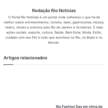
de Yann Arthus-Bertrand, que por meio da sensibilidade
fotográfica desenvolve uma reflexão sobre uma das
Redação Rio Notícias
maiores riquezas do planeta: a água;
“Severn”
, que mostra
O Portal Rio Notícias é um portal onde colhemos o que há de
como está hoje em dia a menina canadense Severn
melhor sobre entretenimento, turismo, lazer, gastronomia, música,
Suzuki, símbolo da Eco 92;
“Pandemonium”
, documentário
teatro, shows e eventos pelo Rio de Janeiro e Arredores. E mais
de Jorge Bodanzky sobre o impacto das mudanças
ações sociais, esporte, cultura, Saúde, Bem Estar, Moda, Estilo,
climáticas e os desafios na área energética;
“Taste the
cuidado com seu Pet e tudo que acontece no Rio, no Brasil e no
waste”
, um alerta sobre desperdício de comida;
“The 4th
Mundo.
revolution”
, documentário que viaja o mundo para
examinar as melhores práticas em energia sustentável em
Artigos relacionados
quatro continentes; e uma noite especial sobre Chernobyl,
com a ficção
“Land of oblivion”
e o documentário
“Chernobyl forever”
.
As sessões no Cinemark são apenas uma parte das
atrações do Green Nation Fest. O evento, que acontece de
31 de maio a 7 de junho, com entrada gratuita, terá uma
grande estrutura montada na Quinta da Boa Vista, onde os
Rio Fashion Day em clima de