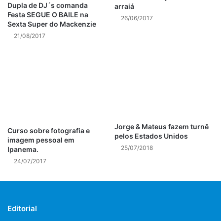
visitantes poderão conferir uma Feira Interativa e
Dupla de DJ´s comanda
arraiá
Sensorial, seminários internacionais sobre “Economia
Festa SEGUE O BAILE na
26/06/2017
Sexta Super do Mackenzie
verde e criativa” e muito mais.
21/08/2017
PROGRAMAÇÃO COMPLETA DA MOSTRA DE LONGAS:
31 de maio, quinta-feira
19h – La Soif Du Monde
01 de junho, sexta-feira
19h – Severn
Jorge & Mateus fazem turnê
Curso sobre fotografia e
pelos Estados Unidos
imagem pessoal em
25/07/2018
02 de junho, sábado
Ipanema.
19h – O Abrigo *inédito no Brasil
24/07/2017
21h – Pandemonium
03 de junho, domingo
Editorial
19h – Salmon Fishing In The Yemen *inédito no Brasil