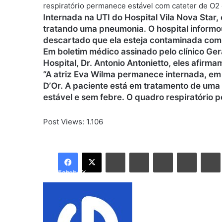
respiratório permanece estável com cateter de O2 d
Internada na UTI do Hospital Vila Nova Star,
tratando uma pneumonia. O hospital informo
descartado que ela esteja contaminada com
Em boletim médico assinado pelo clínico Gera
Hospital, Dr. Antonio Antonietto, eles afirma
“A atriz Eva Wilma permanece internada, em l
D’Or. A paciente está em tratamento de u
estável e sem febre. O quadro respiratório 
Post Views:
1.106
Linkedin
Tumblr
Pinterest
Reddit
Facebook
X