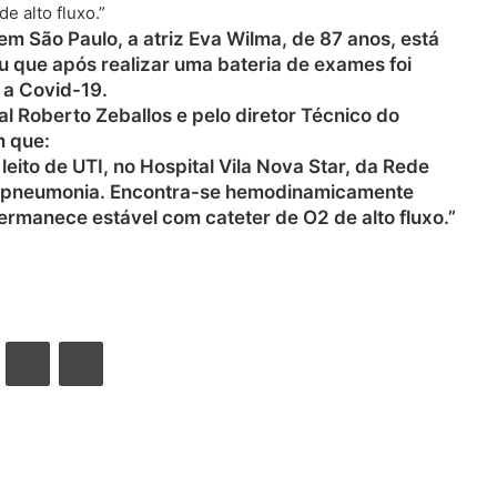
e alto fluxo.”
 em São Paulo, a atriz Eva Wilma, de 87 anos, está
u que após realizar uma bateria de exames foi
 a Covid-19.
l Roberto Zeballos e pelo diretor Técnico do
m que:
eito de UTI, no Hospital Vila Nova Star, da Rede
ma pneumonia. Encontra-se hemodinamicamente
permanece estável com cateter de O2 de alto fluxo.”
VK
Compartilhar via e-mail
Imprimir