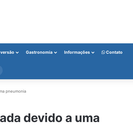
iversão
Gastronomia
Informações
Contato
Procurar
por
 uma pneumonia
nada devido a uma