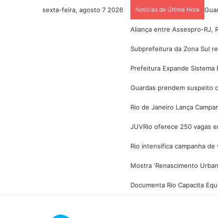
sexta-feira, agosto 7 2026
Notícias de Última Hora
Guar
Aliança entre Assespro-RJ, R
Subprefeitura da Zona Sul r
Prefeitura Expande Sistema R
Guardas prendem suspeito d
Rio de Janeiro Lança Campa
JUVRio oferece 250 vagas em
Rio intensifica campanha de
Mostra ‘Renascimento Urban
Documenta Rio Capacita Equi