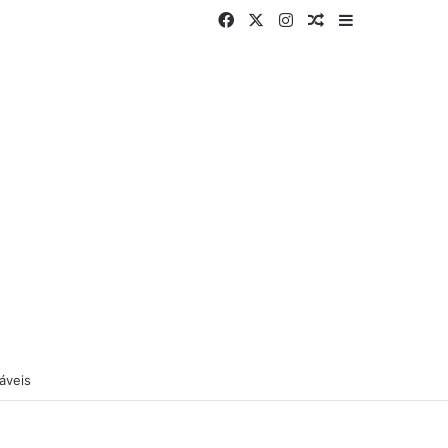
Facebook
X
Instagram
Artigo aleatório
Barra Latera
áveis