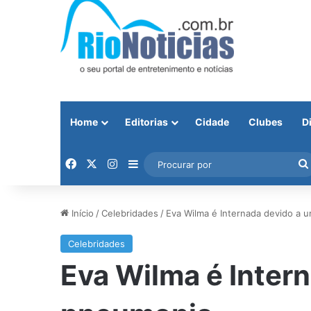
Home
Editorias
Cidade
Clubes
D
Facebook
X
Instagram
Barra Lateral
Início
/
Celebridades
/
Eva Wilma é Internada devido a
Celebridades
Eva Wilma é Inter