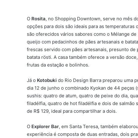
O
Rosita
, no Shopping Downtown, serve no mês dos
opções para dois são ideais para as temperaturas 
são oferecidos vários sabores como o Mélange de
queijo com pedacinhos de pães artesanais e batata
frescas servido com pães artesanais, presunto de p
batata rösti. A casa também oferece a versão doce
frutas da estação e bolinhos.
Já o
Kotobuki
do Rio Design Barra preparou uma pr
dia 12 de junho o combinado Kyokan de 44 peças (s
sushis: quatro de atum, quatro de peixe do dia, q
filadélfia, quatro de hot filadélfia e dois de salmã
de R$ 129, ideal para compartilhar a dois.
O
Explorer Bar
, em Santa Teresa, também elaborou
experiência é composta de duas entradas, dois pra