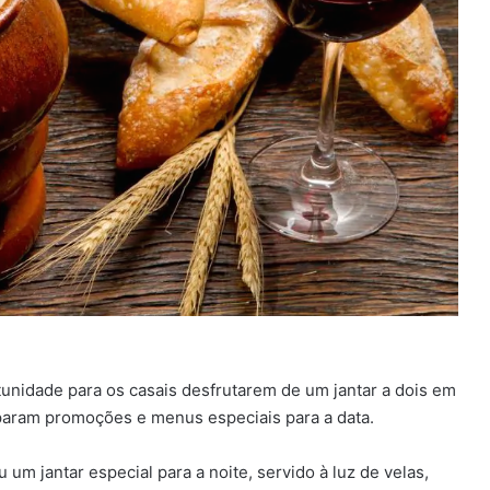
nidade para os casais desfrutarem de um jantar a dois em
eparam promoções e menus especiais para a data.
 um jantar especial para a noite, servido à luz de velas,