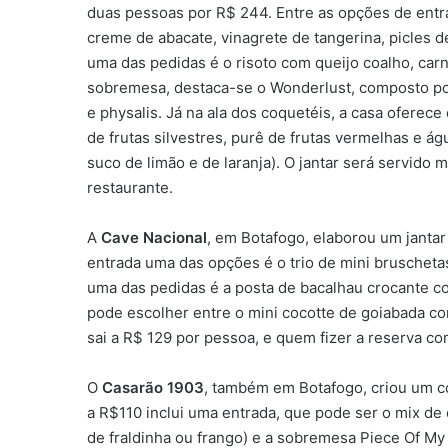
duas pessoas por R$ 244. Entre as opções de entrad
creme de abacate, vinagrete de tangerina, picles de
uma das pedidas é o risoto com queijo coalho, carne
sobremesa, destaca-se o Wonderlust, composto por 
e physalis. Já na ala dos coquetéis, a casa oferec
de frutas silvestres, purê de frutas vermelhas e águ
suco de limão e de laranja). O jantar será servido 
restaurante.
A
Cave Nacional
, em Botafogo, elaborou um jantar
entrada uma das opções é o trio de mini bruschetas 
uma das pedidas é a posta de bacalhau crocante co
pode escolher entre o mini cocotte de goiabada 
sai a R$ 129 por pessoa, e quem fizer a reserva 
O
Casarão 1903
, também em Botafogo, criou um c
a R$110 inclui uma entrada, que pode ser o mix d
de fraldinha ou frango) e a sobremesa Piece Of M