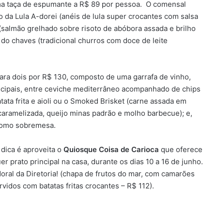
 uma taça de espumante a R$ 89 por pessoa. O comensal
 da Lula A-dorei (anéis de lula super crocantes com salsa
 (salmão grelhado sobre risoto de abóbora assada e brilho
 do chaves (tradicional churros com doce de leite
ra dois por R$ 130, composto de uma garrafa de vinho,
rincipais, entre ceviche mediterrâneo acompanhado de chips
ata frita e aioli ou o Smoked Brisket (carne assada em
aramelizada, queijo minas padrão e molho barbecue); e,
 como sobremesa.
dica é aproveita o
Quiosque Coisa de Carioca
que oferece
r prato principal na casa, durante os dias 10 a 16 de junho.
oral da Diretoria! (chapa de frutos do mar, com camarões
rvidos com batatas fritas crocantes – R$ 112).