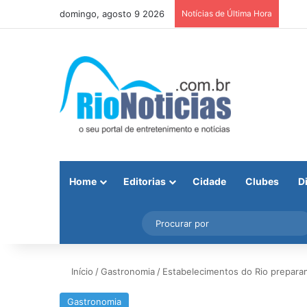
domingo, agosto 9 2026
Notícias de Última Hora
Home
Editorias
Cidade
Clubes
D
Facebook
X
Instagram
Barra Lateral
Início
/
Gastronomia
/
Estabelecimentos do Rio preparam
Gastronomia