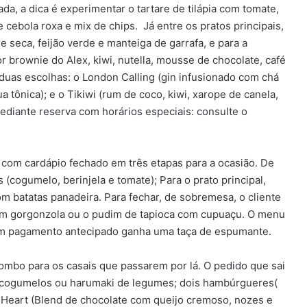
a, a dica é experimentar o tartare de tilápia com tomate,
 cebola roxa e mix de chips. Já entre os pratos principais,
 seca, feijão verde e manteiga de garrafa, e para a
brownie do Alex, kiwi, nutella, mousse de chocolate, café
e duas escolhas: o London Calling (gin infusionado com chá
a tônica); e o Tikiwi (rum de coco, kiwi, xarope de canela,
mediante reserva com horários especiais: consulte o
 com cardápio fechado em três etapas para a ocasião. De
(cogumelo, berinjela e tomate); Para o prato principal,
m batatas panadeira. Para fechar, de sobremesa, o cliente
com gorgonzola ou o pudim de tapioca com cupuaçu. O menu
com pagamento antecipado ganha uma taça de espumante.
ombo para os casais que passarem por lá. O pedido que sai
e cogumelos ou harumaki de legumes; dois hambúrgueres(
y Heart (Blend de chocolate com queijo cremoso, nozes e