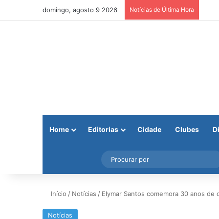
domingo, agosto 9 2026
Notícias de Última Hora
Home
Editorias
Cidade
Clubes
D
Facebook
X
Instagram
Barra Lateral
Início
/
Notícias
/
Elymar Santos comemora 30 anos de car
Notícias