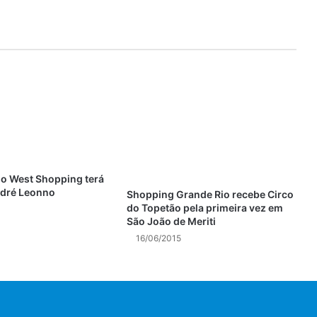
o West Shopping terá
ndré Leonno
Shopping Grande Rio recebe Circo
do Topetão pela primeira vez em
São João de Meriti
16/06/2015