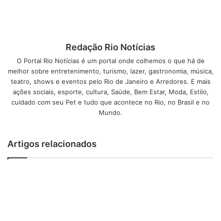
Veloso), “Sapato velho” (Cláudio Nucci, Mu Carvalho e
Paulinho Tapajós) e “Meu caro amigo” (Chico Buarque e
Francis Hime); do pagode, como “Essa tal liberdade” (Paulo
Sérgio Valle e Chico Roque); e do pop, como “Eu também
Redação Rio Notícias
quero beijar” (Fausto Nilo, Moraes Moreira e Pepeu
O Portal Rio Notícias é um portal onde colhemos o que há de
Gomes), além de várias surpresas. Afinal de contas, a vida
melhor sobre entretenimento, turismo, lazer, gastronomia, música,
está sempre inspirando novas versões, que, felizmente,
teatro, shows e eventos pelo Rio de Janeiro e Arredores. E mais
nos proporcionam sempre boas gargalhadas.
ações sociais, esporte, cultura, Saúde, Bem Estar, Moda, Estilo,
cuidado com seu Pet e tudo que acontece no Rio, no Brasil e no
Mundo.
Serviço:
Data: 24 de agosto
Artigos relacionados
Horário: 19h30
Ingressos aqui
Teatro Rival