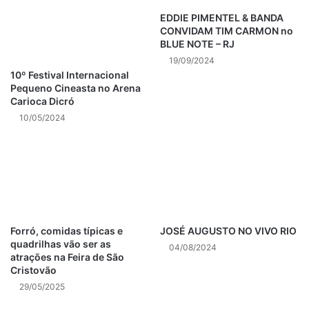
Post Views:
725
EDDIE PIMENTEL & BANDA
CONVIDAM TIM CARMON no
BLUE NOTE – RJ
Eventos Teatro Rival
19/09/2024
10º Festival Internacional
Programação de Eventos Teatro Rival
Pequeno Cineasta no Arena
Carioca Dicró
Programação de Shows Teatro Rival
10/05/2024
Programação Teatro Rival
Shows Teatro Rival
Teatro Rival
Forró, comidas típicas e
JOSÉ AUGUSTO NO VIVO RIO
quadrilhas vão ser as
04/08/2024
atrações na Feira de São
Cristovão
29/05/2025