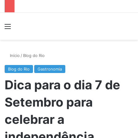
Menu
P
Início
/
Blog do Rio
Blog do Rio
Gastronomia
Dica para o dia 7 de
Setembro para
celebrar a
independência.