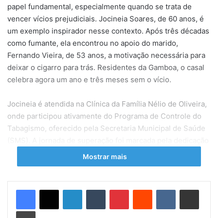
papel fundamental, especialmente quando se trata de
vencer vícios prejudiciais. Jocineia Soares, de 60 anos, é
um exemplo inspirador nesse contexto. Após três décadas
como fumante, ela encontrou no apoio do marido,
Fernando Vieira, de 53 anos, a motivação necessária para
deixar o cigarro para trás. Residentes da Gamboa, o casal
celebra agora um ano e três meses sem o vício.
Jocineia é atendida na Clínica da Família Nélio de Oliveira,
onde participou ativamente do Programa de Controle do
Tabagismo, oferecido pela Secretaria Municipal de Saúde
(SMS). A jornada de superação foi marcada pela dedicação
e compromisso da moradora em seguir as orientações do
Mostrar mais
programa, que incluem diversas atividades de suporte.
Fernando, mesmo não sendo fumante, esteve presente em
Linkedin
Tumblr
Pinterest
Reddit
VK
Compartilhar via e-mail
cada etapa do tratamento, participando de rodas de
Imprimir
conversa, consultas e sessões de auriculoterapia. Sua