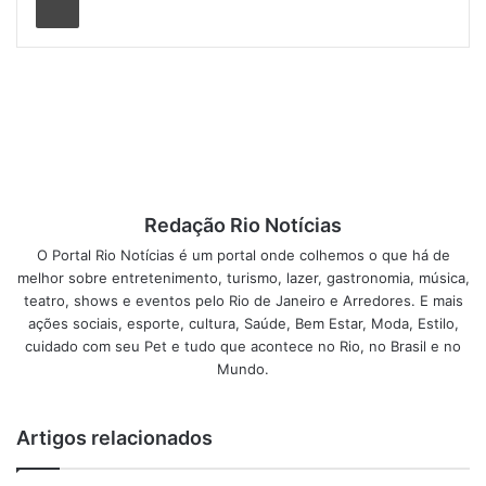
presença foi um pilar de apoio durante os momentos mais
desafiadores, especialmente nos primeiros meses,
conhecidos por serem os mais críticos. “Ele me deu muita
força durante todo o processo. Sem ele, eu não teria
conseguido chegar até aqui”, revela Jocineia, que está
com Fernando há 18 anos.
Fernando também compartilha suas experiências,
Redação Rio Notícias
destacando a importância de ser um companheiro
O Portal Rio Notícias é um portal onde colhemos o que há de
solidário. “Meu papel foi sempre ouvir e apoiar. Conversar
melhor sobre entretenimento, turismo, lazer, gastronomia, música,
com ela e estar presente nos momentos difíceis é
teatro, shows e eventos pelo Rio de Janeiro e Arredores. E mais
fundamental para qualquer parceiro”, afirma.
ações sociais, esporte, cultura, Saúde, Bem Estar, Moda, Estilo,
cuidado com seu Pet e tudo que acontece no Rio, no Brasil e no
Atualmente, Jocineia se tornou uma fonte de inspiração
Mundo.
para o grupo de tabagismo da Clínica da Família Nélio de
Oliveira. Ela celebra as conquistas que obteve ao longo do
Artigos relacionados
tratamento, que não apenas a ajudaram a abandonar o
cigarro, mas também melhoraram significativamente sua