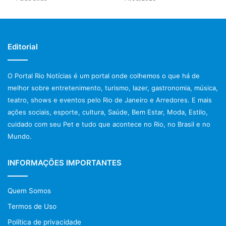
saúde pública que visam transformar vidas.
Post Views:
24
Editorial
deslizamentos rio de janeiro
O Portal Rio Notícias é um portal onde colhemos o que há de
melhor sobre entretenimento, turismo, lazer, gastronomia, música,
Eventos no Rio de Janeiro
teatro, shows e eventos pelo Rio de Janeiro e Arredores. E mais
notícias rio de janeiro hoje
ações sociais, esporte, cultura, Saúde, Bem Estar, Moda, Estilo,
cuidado com seu Pet e tudo que acontece no Rio, no Brasil e no
polícia rio de janeiro
Mundo.
Prefeitura do Rio de Janeiro
INFORMAÇÕES IMPORTANTES
previsão do tempo rio de janeiro
Quem Somos
protestos rio de janeiro hoje
Termos de Uso
tiroteio no rio de janeiro
Política de privacidade