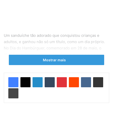
Um sanduíche tão adorado que conquistou crianças e
adultos, e ganhou não só um título, como um dia próprio.
No Dia do Hambúrguer, comemorado em 28 de maio, o
chef Tande Bittencourt, do Restô, oferece sua tradicional
Mostrar mais
receita: Hambúrguer de Picanha (R$43) com cheddar,
tomate, rúcula e maionese da casa, servido com fritas e
salada baby. Sucesso na casa!
Linkedin
Tumblr
Pinterest
Reddit
VK
Compartilhar via e-mail
Serviço Restô
Imprimir
Endereço: Joana Angélica, 184, Ipanema
Telefone: 2287-0052
Horário de funcionamento: aberto todos os dias, das 12h à