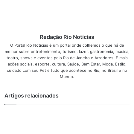
01h
Capacidade: 70 lugares
Formas de pagamento: todos os cartões de crédito e
débito. Tickets:Ticket Refeição e Sodexo, somente para o
almoço.
Redação Rio Notícias
Aceita reservas.
O Portal Rio Notícias é um portal onde colhemos o que há de
Não entrega à domicilio. Não tem manobrista. Não tem
melhor sobre entretenimento, turismo, lazer, gastronomia, música,
estacionamento.
teatro, shows e eventos pelo Rio de Janeiro e Arredores. E mais
ações sociais, esporte, cultura, Saúde, Bem Estar, Moda, Estilo,
Taxa de rolha: R$40
cuidado com seu Pet e tudo que acontece no Rio, no Brasil e no
Não tem acesso para deficientes físicos com banheiro
Mundo.
adaptado
Não tem área para fumantes. Não tem área de recreação
ou atividade para crianças
Artigos relacionados
Wifi gratuito
email:
contato@restoipanema.com.br
Post Views:
1.029