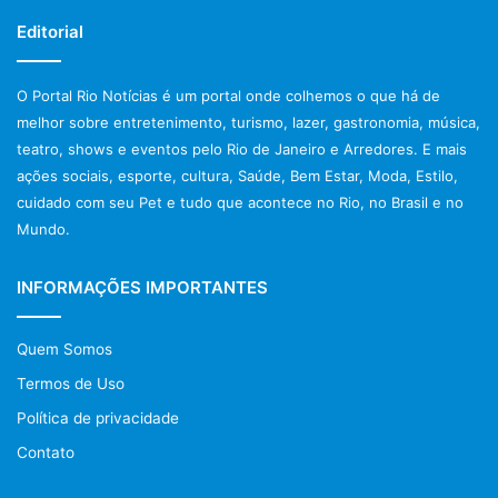
Editorial
Antes da Copa começar, muitos sonhavam com as fases
eliminatórias. Os grandes astros como Cristiano
O Portal Rio Notícias é um portal onde colhemos o que há de
Ronaldo, Lionel Messi, Ozzil, Neymar, Iniesta, entre outros,
melhor sobre entretenimento, turismo, lazer, gastronomia, música,
travando uma batalha quase mortal pela supremacia
teatro, shows e eventos pelo Rio de Janeiro e Arredores. E mais
do Futebol Mundial. Mas o que vimos, foi o crescimento
ações sociais, esporte, cultura, Saúde, Bem Estar, Moda, Estilo,
das seleções da França e Inglaterra, como as prováveis
cuidado com seu Pet e tudo que acontece no Rio, no Brasil e no
finalistas, e das novatas Bélgica e Croácia, como as
Mundo.
queridas do público em geral, pelo bom futebol praticado
na competição.
INFORMAÇÕES IMPORTANTES
Portugal até que foi muito bem, mas novamente dependeu
Quem Somos
do seu grande astro Cristiano Ronaldo. A Alemanha foi só
decepção, não passando da primeira fase. A Espanha
Termos de Uso
sucumbiu à força da guerreira Rússia, e o Brasil
Política de privacidade
novamente perdeu pelas falhas de sua defesa.
Contato
Equilíbrio permite resultados inesperados