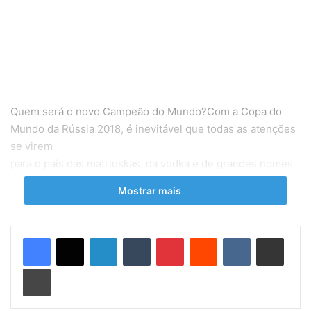
Quem será o novo Campeão do Mundo?
Com a Copa do
Mundo da Rússia 2018, é inevitável que todas as atenções
se virem
para o país das matrioskas, da vodka e de grandes nomes
da literatura universal, como Tolstói e
Mostrar mais
Dostoiévski. Não só no Brasil como por todo o mundo, pois
durante um mês estiveram presentes na
competição quase todos os grandes nomes do futebol
Linkedin
Tumblr
Pinterest
Reddit
VK
Compartilhar via e-mail
mundial e as seleções nacionais com mais história.
Imprimir
Se você já está abanando a cabeça e lembrando que Zlatan
Ibrahimovic, a Itália e a Holanda não estiveram lá,