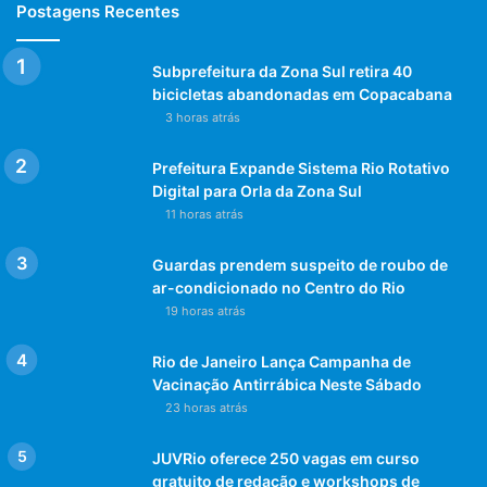
Postagens Recentes
Das duas semifinais podemos esperar de tudo. As quatro
Subprefeitura da Zona Sul retira 40
seleções são muito fortes e contam com jogadores
bicicletas abandonadas em Copacabana
que podem decidir uma partida a qualquer momento.
3 horas atrás
Como os principais favoritos já foram embora, nada é
previsto. Será que a tradição vai ceder para uma nova
Prefeitura Expande Sistema Rio Rotativo
força do Futebol?
Digital para Orla da Zona Sul
Será a Croácia? Ou a Bélgica? Ou serão os Bleu ou o
11 horas atrás
English Team?
Bom, fica a nossa torcida para que o Fair-Play seja o
Guardas prendem suspeito de roubo de
ar-condicionado no Centro do Rio
espírito predominante, do início até o fim…
19 horas atrás
E que vença o melhor!
Rio de Janeiro Lança Campanha de
Post Views:
1.010
Vacinação Antirrábica Neste Sábado
23 horas atrás
JUVRio oferece 250 vagas em curso
gratuito de redação e workshops de