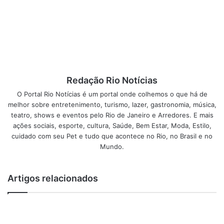
isso é sinal que você já está bem antenado na Copa e em
seus detalhes, pois identificou as grandes
exceções! Para os brasileiros, o sentimento aqui é um
pouco como a da Copa de 1954: queríamos um bom
resultado para esquecer o anterior.
Redação Rio Notícias
Apostas esportivas
O Portal Rio Notícias é um portal onde colhemos o que há de
melhor sobre entretenimento, turismo, lazer, gastronomia, música,
Esse será também, certamente, um período de
teatro, shows e eventos pelo Rio de Janeiro e Arredores. E mais
crescimento intenso de apostas esportivas online. O
ações sociais, esporte, cultura, Saúde, Bem Estar, Moda, Estilo,
interesse pela Copa leva ao entusiasmo dos apostadores,
cuidado com seu Pet e tudo que acontece no Rio, no Brasil e no
que não deixarão de procurar
todo o gênero de
Mundo.
opções de apostas durante os dias festivos da Copa.
Afinal, os sites de apostas têm muito mais oferta do
Artigos relacionados
que simplesmente adivinhar quem será o campeão no
final.
Adversários do Brasil com bons resultados…