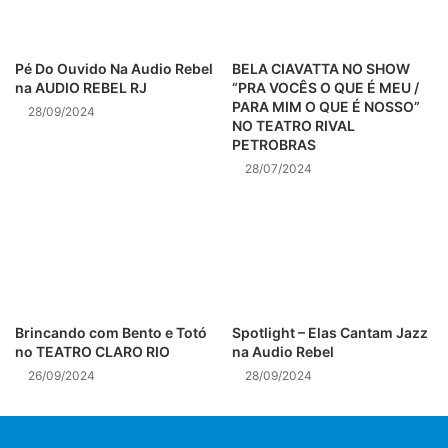
das maiores características da conhecida “queridinha”
do Méier – finaliza Cris cercada de amigos e sempre
sorrindo.
Pé Do Ouvido Na Audio Rebel
BELA CIAVATTA NO SHOW
na AUDIO REBEL RJ
“PRA VOCÊS O QUE É MEU /
Serviço – Aniversário da BACK TO TIME – Sexta, 06,
PARA MIM O QUE É NOSSO”
28/09/2024
NO TEATRO RIVAL
a partir das 21h – Flashback anos 80, 90 e 2000. Rua
PETROBRAS
Adriano 39 Méier. Informações: 96470-9826.
28/07/2024
Ingressos a partir de R$20,00
Post Views:
1.038
Alegria
anos 90
anosw 80
dança
disco
DJ
Drinks
Brincando com Bento e Totó
Spotlight – Elas Cantam Jazz
no TEATRO CLARO RIO
na Audio Rebel
festa
Flashback
night
26/09/2024
28/09/2024