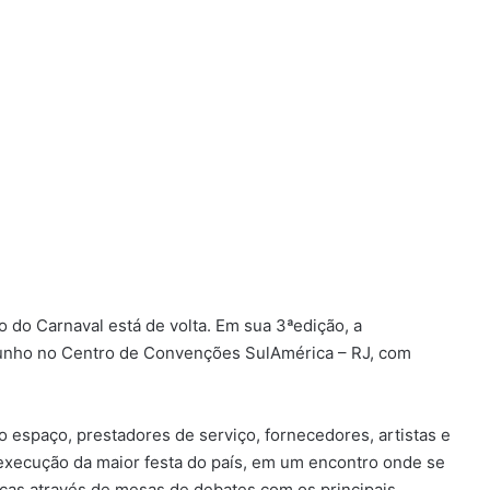
 do Carnaval está de volta. Em sua 3ªedição, a
junho no Centro de Convenções SulAmérica – RJ, com
o espaço, prestadores de serviço, fornecedores, artistas e
 execução da maior festa do país, em um encontro onde se
licas através de mesas de debates com os principais