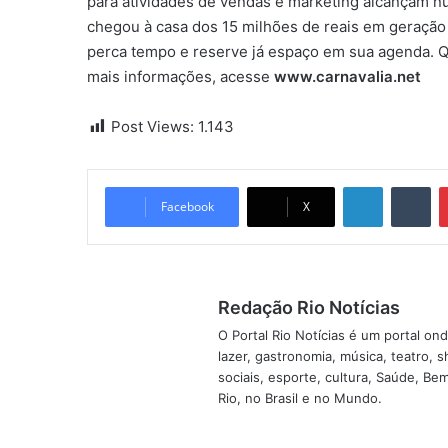
para atividades de vendas e marketing alcançam n
chegou à casa dos 15 milhões de reais em geração 
perca tempo e reserve já espaço em sua agenda. Q
mais informações, acesse
www.carnavalia.net
Post Views:
1.143
Linkedin
Tumblr
Facebook
X
Redação Rio Notícias
O Portal Rio Notícias é um portal o
lazer, gastronomia, música, teatro, 
sociais, esporte, cultura, Saúde, B
Rio, no Brasil e no Mundo.