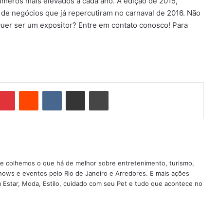
úmeros mais elevados a cada ano. A edição de 2015,
de negócios que já repercutiram no carnaval de 2016. Não
uer ser um expositor? Entre em contato conosco! Para
Pinterest
Reddit
VK
Compartilhar via e-mail
Imprimir
nde colhemos o que há de melhor sobre entretenimento, turismo,
shows e eventos pelo Rio de Janeiro e Arredores. E mais ações
em Estar, Moda, Estilo, cuidado com seu Pet e tudo que acontece no