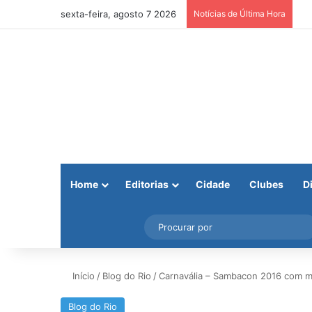
sexta-feira, agosto 7 2026
Notícias de Última Hora
Home
Editorias
Cidade
Clubes
D
Facebook
X
Instagram
Barra Lateral
Início
/
Blog do Rio
/
Carnavália – Sambacon 2016 com mu
Blog do Rio