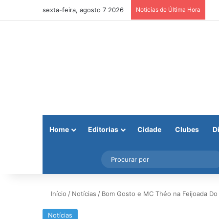
sexta-feira, agosto 7 2026
Notícias de Última Hora
Home
Editorias
Cidade
Clubes
D
Facebook
X
Instagram
Barra Lateral
Início
/
Notícias
/
Bom Gosto e MC Théo na Feijoada Do 
Notícias