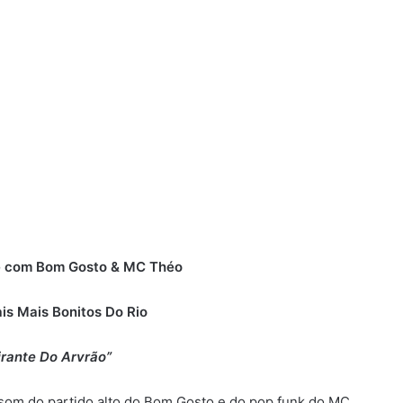
te com Bom Gosto & MC Théo
is Mais Bonitos Do Rio
irante Do Arvrão”
 do partido alto do Bom Gosto e do pop funk do MC