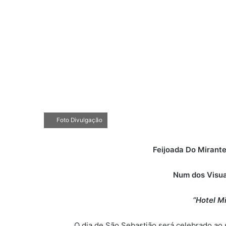
Foto Divulgação
​Feijoada Do Miran
Num dos Visua
“Hotel M
O​ dia de São Sebastião será celebrado ao som