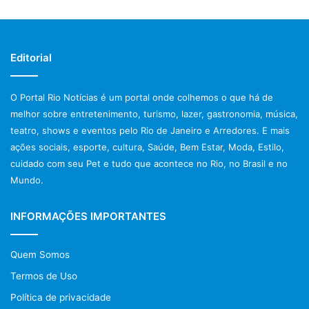
sociais) focado em apresentar e ajudar a mostrar
promissores artistas aos ouvidos brasileiros. O álbum está
disponível para download gratuito no site oficial do músico
e nos principais os sites de streaming.
Editorial
​Cultiva.ca – Assessoria Musical Nacional
O Portal Rio Notícias é um portal onde colhemos o que há de
Marcos Xi (
marcosxi@cultiva.ca
) – (71) 98656-7630
melhor sobre entretenimento, turismo, lazer, gastronomia, música,
Central –
contato@cultiva.ca
teatro, shows e eventos pelo Rio de Janeiro e Arredores. E mais
ações sociais, esporte, cultura, Saúde, Bem Estar, Moda, Estilo,
Post Views:
991
cuidado com seu Pet e tudo que acontece no Rio, no Brasil e no
Mundo.
INFORMAÇÕES IMPORTANTES
Quem Somos
Termos de Uso
Política de privacidade