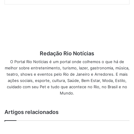
título do disco, “Febril”, Beto mostra agora a solidão pós-
decepção em “Somente Sua”. O registro foi rodado em um
sítio abandonado em Campo Grande, Zona Oeste carioca, e
coloca o músico em batalha consigo mesmo ao se
decepcionar.
A canção é fruto de um período onde o coração do artista
Redação Rio Notícias
era terra arrasada pela traição de uma pessoa muito
O Portal Rio Notícias é um portal onde colhemos o que há de
especial. Diferente de “Febril”, onde o amor em todas as
melhor sobre entretenimento, turismo, lazer, gastronomia, música,
suas formas e caprichos é a tônica, em “Somente Sua” há
teatro, shows e eventos pelo Rio de Janeiro e Arredores. E mais
ações sociais, esporte, cultura, Saúde, Bem Estar, Moda, Estilo,
uma jornada para dentro de si, os questionamentos e
cuidado com seu Pet e tudo que acontece no Rio, no Brasil e no
decepções de uma entrega sentimental que não foi
Mundo.
correspondida.
“Quando pensei no argumento para o clipe, não quis
Artigos relacionados
inserir nenhum personagem além de mim na temática do
relacionamento fadado ao fracasso. Odiaria que minha arte
colaborasse com este tipo de situação. Preferi me ater à