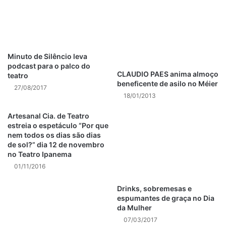
emoção. Para isso, fiz alusão ao sentimento de perda e
sofrimento com algumas mãos percorrendo a tela e meu
corpo nos momentos específicos, simbolizando o ato que
fez tudo cabeça para baixo”, explica Beto, cantor e
Minuto de Silêncio leva
compositor da faixa.
podcast para o palco do
CLAUDIO PAES anima almoço
teatro
beneficente de asilo no Méier
Feito de forma colaborativa e gratuita por amigos, assim
27/08/2017
18/01/2013
como todo o álbum, “Somente Sua” tem direção e
fotografia de Flávio Grütt, que intermediou o empréstimo
Artesanal Cia. de Teatro
gratuito dos equipamentos na produtora Grand Filmes, que
estreia o espetáculo “Por que
nem todos os dias são dias
assinou como produção executiva. A colorização e
de sol?” dia 12 de novembro
finalização é de José Arruda Junior, da Link Digital.
no Teatro Ipanema
01/11/2016
“Febril” é o primeiro disco do cantor e compositor
suburbano carioca Beto Larubia, ex-Colombia Coffee. Foi
Drinks, sobremesas e
espumantes de graça no Dia
lançado em 2017 pelo selo Garimpo, braço fonográfico da
da Mulher
página Brasileiríssimos (10 milhões de fãs nas redes
07/03/2017