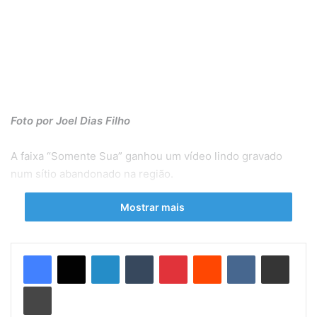
Foto por Joel Dias Filho
A faixa “Somente Sua” ganhou um vídeo lindo gravado
num sítio abandonado na região.
Mostrar mais
Link do clipe:
https://www.youtube.com/watch?v=eccxX-
qNNx8
Linkedin
Tumblr
Pinterest
Reddit
VK
Compartilhar via e-mail
“Somente Sua”: Segundo clipe de Beto Larubia traz uma
viagem para dentro de si.
Imprimir
Em contraste com a história iniciada no vídeo da faixa-