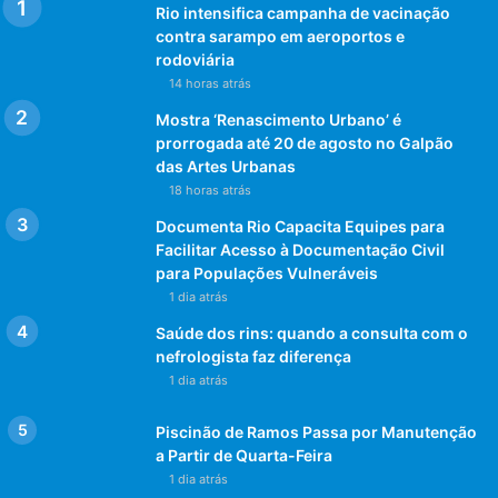
Rio intensifica campanha de vacinação
– 3 gotas de sabedoria
contra sarampo em aeroportos e
Misture bem e beba 1 copo todo dia pela manhã. dessa
rodoviária
forma você evita que a sua alma apodreça.
14 horas atrás
Mostra ‘Renascimento Urbano’ é
Seja leve! Sejaaaaaa!
prorrogada até 20 de agosto no Galpão
das Artes Urbanas
Yve Franco
18 horas atrás
Documenta Rio Capacita Equipes para
SIGA-ME EM MINHAS REDES SOCIAIS…
Facilitar Acesso à Documentação Civil
para Populações Vulneráveis
1 dia atrás
Saúde dos rins: quando a consulta com o
nefrologista faz diferença
1 dia atrás
Piscinão de Ramos Passa por Manutenção
a Partir de Quarta-Feira
1 dia atrás