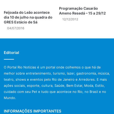
Programação Casarão
Preço: R$ 20,00
Feijoada do Leão acontece
Ameno Resedá – 15 a 29/12
dia 10 de julho na quadra do
12/12/2012
Classificação: livre
GRES Estácio de Sá
04/07/2016
Post Views:
1.038
Editorial
O Portal Rio Notícias é um portal onde colhemos o que há de
melhor sobre entretenimento, turismo, lazer, gastronomia, música,
teatro, shows e eventos pelo Rio de Janeiro e Arredores. E mais
ações sociais, esporte, cultura, Saúde, Bem Estar, Moda, Estilo,
cuidado com seu Pet e tudo que acontece no Rio, no Brasil e no
Mundo.
INFORMAÇÕES IMPORTANTES