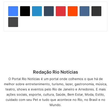
que garantem ao evento a autenticidade do Samba de Raiz
Linkedin
Tumblr
Pinterest
Reddit
VK
Compartilhar via e-mail
e do Partido Alto.
Imprimir
A roda de samba também recebe convidados especiais e
mantém a tradição do lugar que congrega artistas,
personalidades e sambistas de todas as partes.
Palco de eventos grandiosos, o tradicional Clube é
garantia de qualidade do bom samba de raiz. Referência da
cultura popular e do samba brasileiro, o Rena como é
conhecido, fica na Rua Barão de São Francisco, 54
Andaraí.
Redação Rio Notícias
O Portal Rio Notícias é um portal onde colhemos o que há de
A entrada para a Roda de Samba “Encontro de Bambas”
melhor sobre entretenimento, turismo, lazer, gastronomia, música,
com Renato Milagres e Cia. Ltda, formada por Márcio
teatro, shows e eventos pelo Rio de Janeiro e Arredores. E mais
ações sociais, esporte, cultura, Saúde, Bem Estar, Moda, Estilo,
Ricardo (violão), Isaias Costa (cavaco), Vitor de Souza
cuidado com seu Pet e tudo que acontece no Rio, no Brasil e no
(cavaco/banjo), Thiago Orega (surdo), Juninho da
Mundo.
Mangueira (percussão geral), Waltis Zacarias (percussão