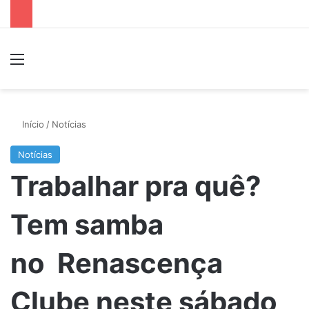
Menu
P
Início
/
Notícias
Notícias
Trabalhar pra quê?
Tem samba
no Renascença
Clube neste sábado